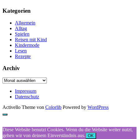
Kategorien
Allgemein
Alltag
Spielen
Reisen mit Kind
Kindermode
Lesen
Rezepte
Archiv
Archiv
Impressum
Datenschutz
Activello Theme von
Colorlib
Powered by
WordPress
Diese Website benutzt Cookies. Wenn du die Website weiter nutzt,
gehen wir von deinem Einverständnis aus.
OK