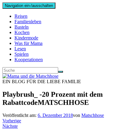
Navigation ein-/ausschalten
Reisen
Familienleben
Basteln
Kochen
Kindermode
Was für Mama
Lesen
Spielen
Kooperationen
EIN BLOG FÜR DIE LIEBE FAMILIE
Playbrush_ -20 Prozent mit dem
RabattcodeMATSCHHOSE
Veröffentlicht am:
6. Dezember 2018
von
Matschhose
Vorherige
Nächste