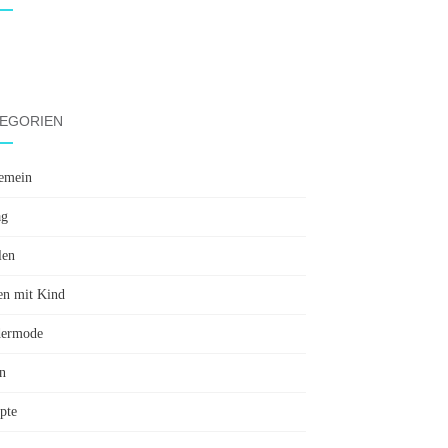
EGORIEN
emein
ag
len
en mit Kind
dermode
n
pte