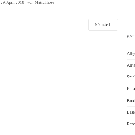
:
29. April 2018
von
Matschhose
Nächste
KAT
Allg
Allt
Spie
Reis
Kin
Lese
Reze