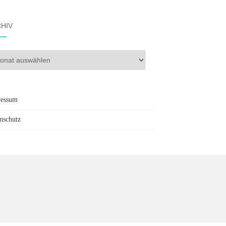
HIV
iv
ressum
nschutz