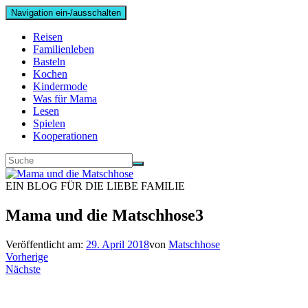
Navigation ein-/ausschalten
Reisen
Familienleben
Basteln
Kochen
Kindermode
Was für Mama
Lesen
Spielen
Kooperationen
EIN BLOG FÜR DIE LIEBE FAMILIE
Mama und die Matschhose3
Veröffentlicht am:
29. April 2018
von
Matschhose
Vorherige
Nächste