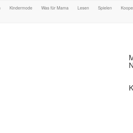
n
Kindermode
Was für Mama
Lesen
Spielen
Koope
M
N
K