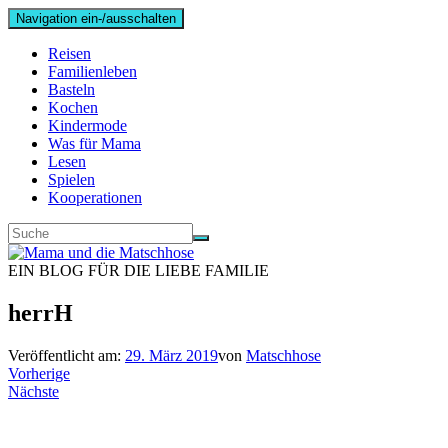
Navigation ein-/ausschalten
Reisen
Familienleben
Basteln
Kochen
Kindermode
Was für Mama
Lesen
Spielen
Kooperationen
EIN BLOG FÜR DIE LIEBE FAMILIE
herrH
Veröffentlicht am:
29. März 2019
von
Matschhose
Vorherige
Nächste