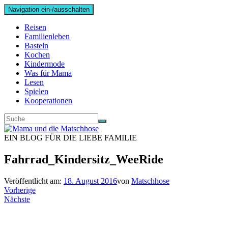
Navigation ein-/ausschalten
Reisen
Familienleben
Basteln
Kochen
Kindermode
Was für Mama
Lesen
Spielen
Kooperationen
EIN BLOG FÜR DIE LIEBE FAMILIE
Fahrrad_Kindersitz_WeeRide
Veröffentlicht am:
18. August 2016
von
Matschhose
Vorherige
Nächste