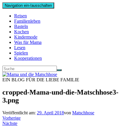
Navigation ein-/ausschalten
Reisen
Familienleben
Basteln
Kochen
Kindermode
Was für Mama
Lesen
Spielen
Kooperationen
EIN BLOG FÜR DIE LIEBE FAMILIE
cropped-Mama-und-die-Matschhose3-
3.png
Veröffentlicht am:
29. April 2018
von
Matschhose
Vorherige
Nächste