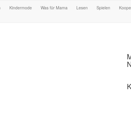
n
Kindermode
Was für Mama
Lesen
Spielen
Koope
M
N
K