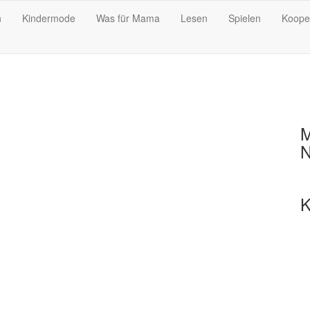
n
Kindermode
Was für Mama
Lesen
Spielen
Koope
M
N
K