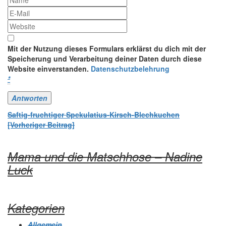
Mit der Nutzung dieses Formulars erklärst du dich mit der
Speicherung und Verarbeitung deiner Daten durch diese
Website einverstanden.
Datenschutzbelehrung
*
Beitrags-
Saftig-fruchtiger Spekulatius-Kirsch-Blechkuchen
[Vorheriger Beitrag]
Navigation
Mama und die Matschhose – Nadine
Luck
Kategorien
Allgemein