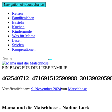
Navigation ein-/ausschalten
Reisen
Familienleben
Basteln
Kochen
Kindermode
Was für Mama
Lesen
Spielen
Kooperationen
EIN BLOG FÜR DIE LIEBE FAMILIE
462540712_471691512590988_3013902059
Veröffentlicht am:
9. November 2024
von
Matschhose
Mama und die Matschhose – Nadine Luck