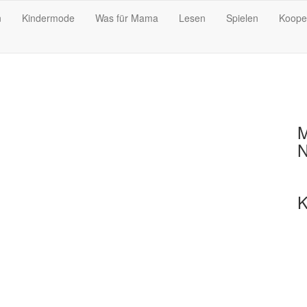
n
Kindermode
Was für Mama
Lesen
Spielen
Koope
M
N
K