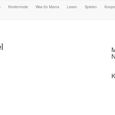
n
Kindermode
Was für Mama
Lesen
Spielen
Koope
l
M
N
K