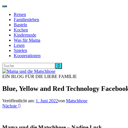
Navigation
ein-/ausschalten
Reisen
Familienleben
Basteln
Kochen
Kindermode
Was für Mama
Lesen
Spielen
Kooperationen
EIN BLOG FÜR DIE LIEBE FAMILIE
Blue, Yellow and Red Technology Facebook
Veröffentlicht am:
1. Juni 2022
von
Matschhose
Nächste
Mama und die Matschhose – Nadine Luck