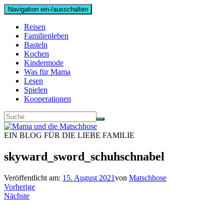
Navigation ein-/ausschalten
Reisen
Familienleben
Basteln
Kochen
Kindermode
Was für Mama
Lesen
Spielen
Kooperationen
EIN BLOG FÜR DIE LIEBE FAMILIE
skyward_sword_schuhschnabel
Veröffentlicht am:
15. August 2021
von
Matschhose
Vorherige
Nächste