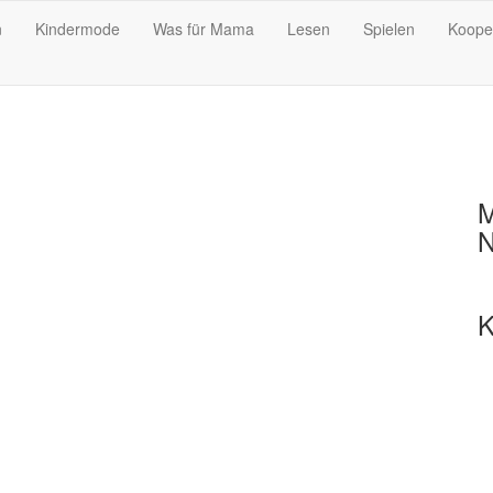
n
Kindermode
Was für Mama
Lesen
Spielen
Koope
M
N
K