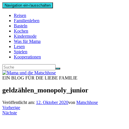
Navigation ein-/ausschalten
Reisen
Familienleben
Basteln
Kochen
Kindermode
Was für Mama
Lesen
Spielen
Kooperationen
EIN BLOG FÜR DIE LIEBE FAMILIE
geldzählen_monopoly_junior
Veröffentlicht am:
12. Oktober 2020
von
Matschhose
Vorherige
Nächste