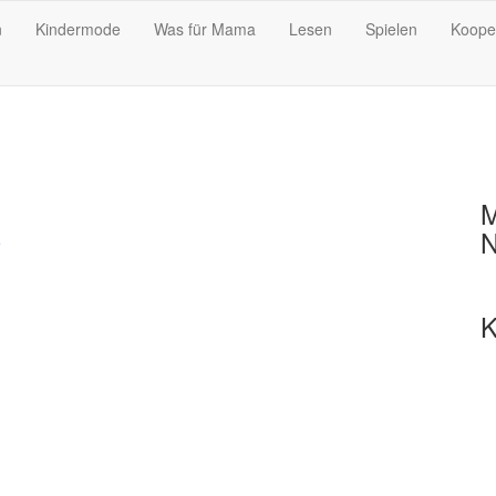
n
Kindermode
Was für Mama
Lesen
Spielen
Koope
M
N
e
K