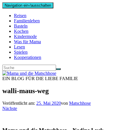
Navigation ein-/ausschalten
Reisen
Familienleben
Basteln
Kochen
Kindermode
Was für Mama
Lesen
Spielen
Kooperationen
EIN BLOG FÜR DIE LIEBE FAMILIE
walli-maus-weg
Veröffentlicht am:
25. Mai 2020
von
Matschhose
Nächste