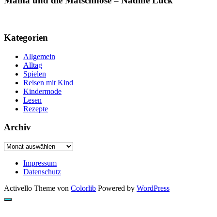
Mama und die Matschhose – Nadine Luck
Kategorien
Allgemein
Alltag
Spielen
Reisen mit Kind
Kindermode
Lesen
Rezepte
Archiv
Archiv
Impressum
Datenschutz
Activello Theme von
Colorlib
Powered by
WordPress