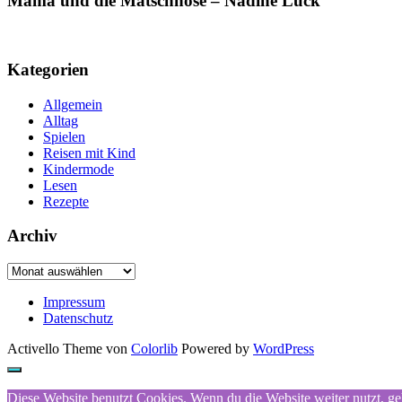
Mama und die Matschhose – Nadine Luck
Kategorien
Allgemein
Alltag
Spielen
Reisen mit Kind
Kindermode
Lesen
Rezepte
Archiv
Archiv
Impressum
Datenschutz
Activello Theme von
Colorlib
Powered by
WordPress
Diese Website benutzt Cookies. Wenn du die Website weiter nutzt, g