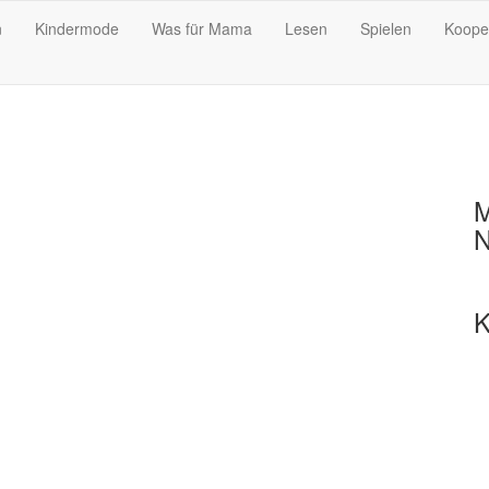
n
Kindermode
Was für Mama
Lesen
Spielen
Koope
M
N
K