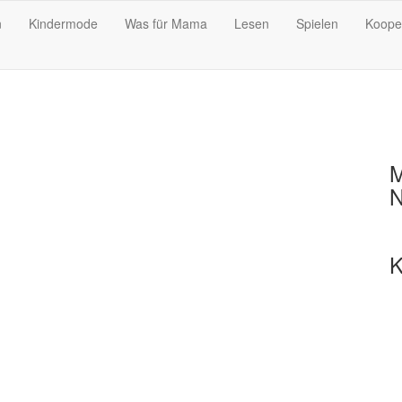
n
Kindermode
Was für Mama
Lesen
Spielen
Koope
M
N
K