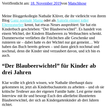
Veröffentlicht am:
18. November 2019
von
Matschhose
Meine Bloggerkollegin Nathalie Klüver, die ihr vielleicht von ihrem
Blog
Ganz normale Mama
oder als
Autorin einiger toller
Elternratgeber
kennt, hat etwas Neues ausprobiert: Sie hat ein
Kinderbuch geschrieben: “Der Blaubeerwichtel”. Es handelt von
einem Wichtel, der Kindern Blaubeeren zu Weihnachten schenkt.
Dummerweise verfärben die Früchtchen alle Geschenke und
ruinieren sie – dabei hatte es der Wichtel nur gut gemeint… Wir
haben das Buch bereits gelesen – und dann gleich nochmal und
nochmal, denn die Kinder sind verzaubert davon, und ich bin es
auch.
“Der Blaubeerwichtel” für Kinder ab
drei Jahren
Klar wollte ich gleich wissen, wie Nathalie überhaupt dazu
gekommen ist, jetzt als Kinderbuchautorin zu arbeiten – und ob sie
kritische Testleser aus der eigenen Familie hatte. Lest gerne mein
Interview mit ihr und besorgt Euch den allerliebst illustrierten
Blaubeerwichtel, der sich an Kindergartenkinder ab drei Jahren
richtet.