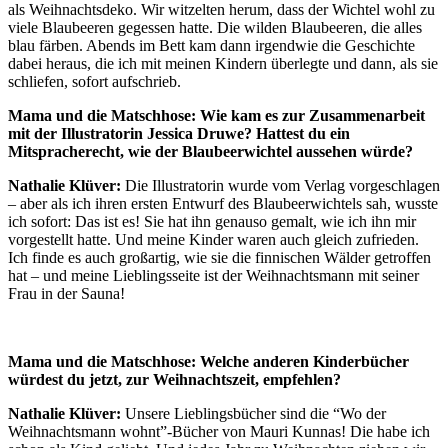
als Weihnachtsdeko. Wir witzelten herum, dass der Wichtel wohl zu
viele Blaubeeren gegessen hatte. Die wilden Blaubeeren, die alles
blau färben. Abends im Bett kam dann irgendwie die Geschichte
dabei heraus, die ich mit meinen Kindern überlegte und dann, als sie
schliefen, sofort aufschrieb.
Mama und die Matschhose:
Wie kam es zur Zusammenarbeit
mit der Illustratorin Jessica Druwe? Hattest du ein
Mitspracherecht, wie der Blaubeerwichtel aussehen würde?
Nathalie Klüver:
Die Illustratorin wurde vom Verlag vorgeschlagen
– aber als ich ihren ersten Entwurf des Blaubeerwichtels sah, wusste
ich sofort: Das ist es! Sie hat ihn genauso gemalt, wie ich ihn mir
vorgestellt hatte. Und meine Kinder waren auch gleich zufrieden.
Ich finde es auch großartig, wie sie die finnischen Wälder getroffen
hat – und meine Lieblingsseite ist der Weihnachtsmann mit seiner
Frau in der Sauna!
Mama und die Matschhose:
Welche anderen Kinderbücher
würdest du jetzt, zur Weihnachtszeit, empfehlen?
Nathalie Klüver:
Unsere Lieblingsbücher sind die “Wo der
Weihnachtsmann wohnt”-Bücher von Mauri Kunnas! Die habe ich