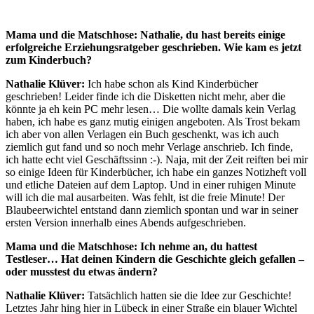
Mama und die Matschhose: Nathalie, du hast bereits einige
erfolgreiche Erziehungsratgeber geschrieben. Wie kam es jetzt
zum Kinderbuch?
Nathalie Klüver:
Ich habe schon als Kind Kinderbücher
geschrieben! Leider finde ich die Disketten nicht mehr, aber die
könnte ja eh kein PC mehr lesen… Die wollte damals kein Verlag
haben, ich habe es ganz mutig einigen angeboten. Als Trost bekam
ich aber von allen Verlagen ein Buch geschenkt, was ich auch
ziemlich gut fand und so noch mehr Verlage anschrieb. Ich finde,
ich hatte echt viel Geschäftssinn :-). Naja, mit der Zeit reiften bei mir
so einige Ideen für Kinderbücher, ich habe ein ganzes Notizheft voll
und etliche Dateien auf dem Laptop. Und in einer ruhigen Minute
will ich die mal ausarbeiten. Was fehlt, ist die freie Minute! Der
Blaubeerwichtel entstand dann ziemlich spontan und war in seiner
ersten Version innerhalb eines Abends aufgeschrieben.
Mama und die Matschhose:
Ich nehme an, du hattest
Testleser… Hat deinen Kindern die Geschichte gleich gefallen –
oder musstest du etwas ändern?
Nathalie Klüver:
Tatsächlich hatten sie die Idee zur Geschichte!
Letztes Jahr hing hier in Lübeck in einer Straße ein blauer Wichtel