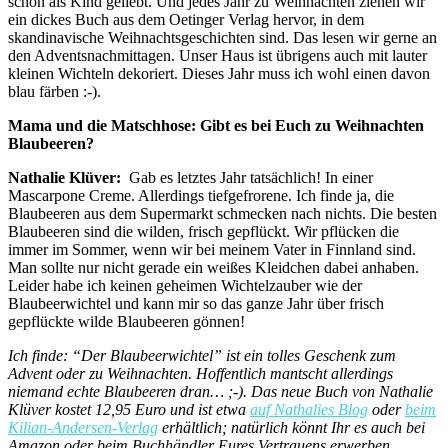
schon als Kind geliebt. Und jedes Jahr zu Weihnachten ziehen wir
ein dickes Buch aus dem Oetinger Verlag hervor, in dem
skandinavische Weihnachtsgeschichten sind. Das lesen wir gerne an
den Adventsnachmittagen. Unser Haus ist übrigens auch mit lauter
kleinen Wichteln dekoriert. Dieses Jahr muss ich wohl einen davon
blau färben :-).
Mama und die Matschhose:
Gibt es bei Euch zu Weihnachten
Blaubeeren?
Nathalie Klüver:
Gab es letztes Jahr tatsächlich! In einer
Mascarpone Creme. Allerdings tiefgefrorene. Ich finde ja, die
Blaubeeren aus dem Supermarkt schmecken nach nichts. Die besten
Blaubeeren sind die wilden, frisch gepflückt. Wir pflücken die
immer im Sommer, wenn wir bei meinem Vater in Finnland sind.
Man sollte nur nicht gerade ein weißes Kleidchen dabei anhaben.
Leider habe ich keinen geheimen Wichtelzauber wie der
Blaubeerwichtel und kann mir so das ganze Jahr über frisch
gepflückte wilde Blaubeeren gönnen!
Ich finde: “Der Blaubeerwichtel” ist ein tolles Geschenk zum
Advent oder zu Weihnachten. Hoffentlich mantscht allerdings
niemand echte Blaubeeren dran… ;-).
Das neue Buch von Nathalie
Klüver kostet 12,95 Euro und ist etwa
auf Nathalies Blog
oder
beim
Kilian-Andersen-Verlag
erhältlich; natürlich könnt Ihr es auch bei
Amazon oder beim Buchhändler Eures Vertrauens erwerben.