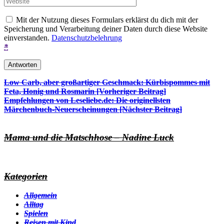
Mit der Nutzung dieses Formulars erklärst du dich mit der
Speicherung und Verarbeitung deiner Daten durch diese Website
einverstanden.
Datenschutzbelehrung
*
Beitrags-
Low Carb, aber großartiger Geschmack: Kürbispommes mit
Feta, Honig und Rosmarin [Vorheriger Beitrag]
Navigation
Empfehlungen von Leseliebe.de: Die originellsten
Märchenbuch-Neuerscheinungen
[Nächster Beitrag]
Mama und die Matschhose – Nadine Luck
Kategorien
Allgemein
Alltag
Spielen
Reisen mit Kind