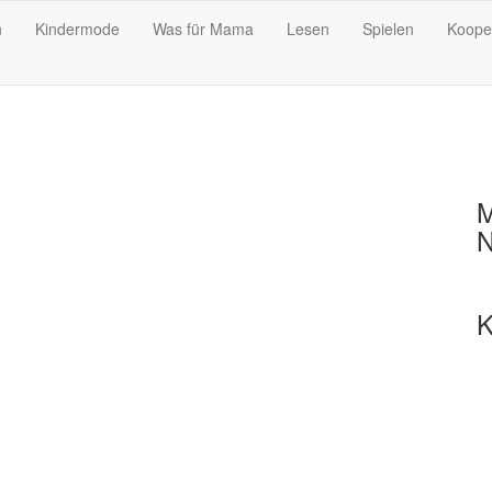
n
Kindermode
Was für Mama
Lesen
Spielen
Koope
M
N
K