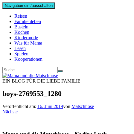
Navigation ein-/ausschalten
Reisen
Familienleben
Basteln
Kochen
Kindermode
Was für Mama
Lesen
Spielen
Kooperationen
EIN BLOG FÜR DIE LIEBE FAMILIE
boys-2769553_1280
Veröffentlicht am:
16. Juni 2019
von
Matschhose
Nächste