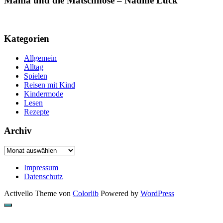
Mama und die Matschhose – Nadine Luck
Kategorien
Allgemein
Alltag
Spielen
Reisen mit Kind
Kindermode
Lesen
Rezepte
Archiv
Archiv
Impressum
Datenschutz
Activello Theme von
Colorlib
Powered by
WordPress