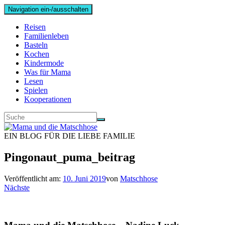
Navigation ein-/ausschalten
Reisen
Familienleben
Basteln
Kochen
Kindermode
Was für Mama
Lesen
Spielen
Kooperationen
EIN BLOG FÜR DIE LIEBE FAMILIE
Pingonaut_puma_beitrag
Veröffentlicht am:
10. Juni 2019
von
Matschhose
Nächste