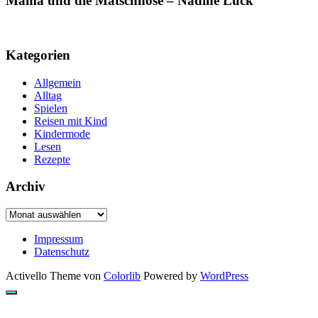
Mama und die Matschhose – Nadine Luck
Kategorien
Allgemein
Alltag
Spielen
Reisen mit Kind
Kindermode
Lesen
Rezepte
Archiv
Archiv
Impressum
Datenschutz
Activello Theme von
Colorlib
Powered by
WordPress