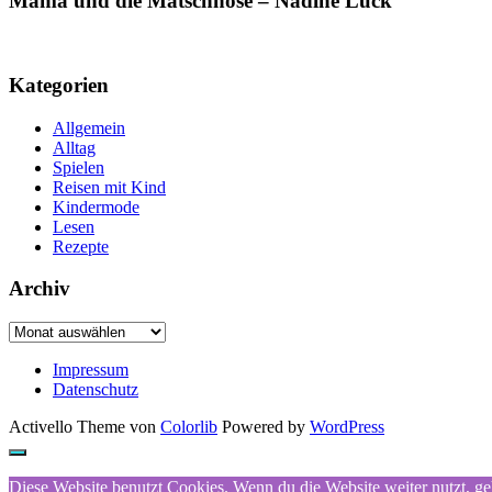
Mama und die Matschhose – Nadine Luck
Kategorien
Allgemein
Alltag
Spielen
Reisen mit Kind
Kindermode
Lesen
Rezepte
Archiv
Archiv
Impressum
Datenschutz
Activello Theme von
Colorlib
Powered by
WordPress
Diese Website benutzt Cookies. Wenn du die Website weiter nutzt, g