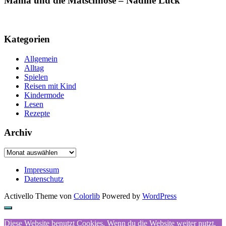
Mama und die Matschhose – Nadine Luck
Kategorien
Allgemein
Alltag
Spielen
Reisen mit Kind
Kindermode
Lesen
Rezepte
Archiv
Archiv
Impressum
Datenschutz
Activello Theme von
Colorlib
Powered by
WordPress
Diese Website benutzt Cookies. Wenn du die Website weiter nutzt,