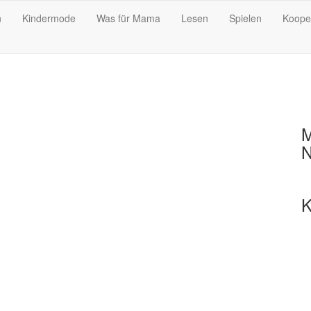
n
Kindermode
Was für Mama
Lesen
Spielen
Koope
M
N
K