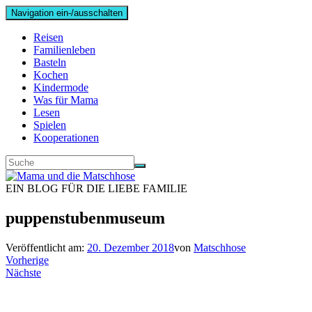
Navigation ein-/ausschalten
Reisen
Familienleben
Basteln
Kochen
Kindermode
Was für Mama
Lesen
Spielen
Kooperationen
EIN BLOG FÜR DIE LIEBE FAMILIE
puppenstubenmuseum
Veröffentlicht am:
20. Dezember 2018
von
Matschhose
Vorherige
Nächste