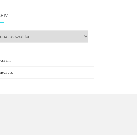
HIV
iv
ressum
nschutz