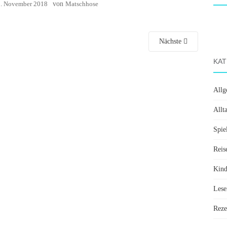
. November 2018
von
Matschhose
Nächste
KAT
Allg
Allt
Spie
Reis
Kin
Lese
Reze