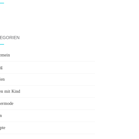
EGORIEN
emein
ag
len
en mit Kind
dermode
n
pte