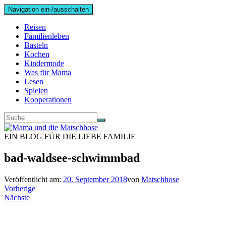
Navigation ein-/ausschalten
Reisen
Familienleben
Basteln
Kochen
Kindermode
Was für Mama
Lesen
Spielen
Kooperationen
EIN BLOG FÜR DIE LIEBE FAMILIE
bad-waldsee-schwimmbad
Veröffentlicht am:
20. September 2018
von
Matschhose
Vorherige
Nächste