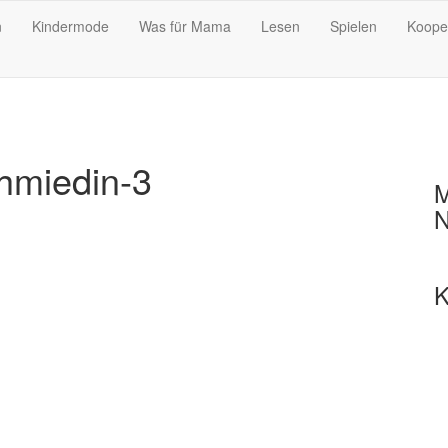
n
Kindermode
Was für Mama
Lesen
Spielen
Koope
hmiedin-3
M
N
K