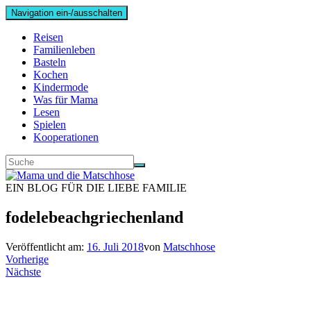
Navigation ein-/ausschalten
Reisen
Familienleben
Basteln
Kochen
Kindermode
Was für Mama
Lesen
Spielen
Kooperationen
EIN BLOG FÜR DIE LIEBE FAMILIE
fodelebeachgriechenland
Veröffentlicht am:
16. Juli 2018
von
Matschhose
Vorherige
Nächste