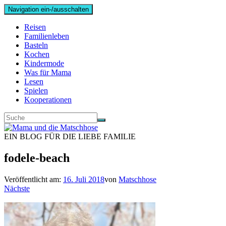
Navigation ein-/ausschalten
Reisen
Familienleben
Basteln
Kochen
Kindermode
Was für Mama
Lesen
Spielen
Kooperationen
EIN BLOG FÜR DIE LIEBE FAMILIE
fodele-beach
Veröffentlicht am:
16. Juli 2018
von
Matschhose
Nächste