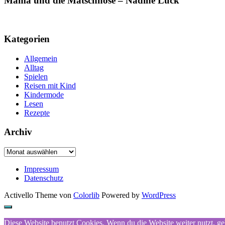
Mama und die Matschhose – Nadine Luck
Kategorien
Allgemein
Alltag
Spielen
Reisen mit Kind
Kindermode
Lesen
Rezepte
Archiv
Archiv
Impressum
Datenschutz
Activello Theme von
Colorlib
Powered by
WordPress
Diese Website benutzt Cookies. Wenn du die Website weiter nutzt, g