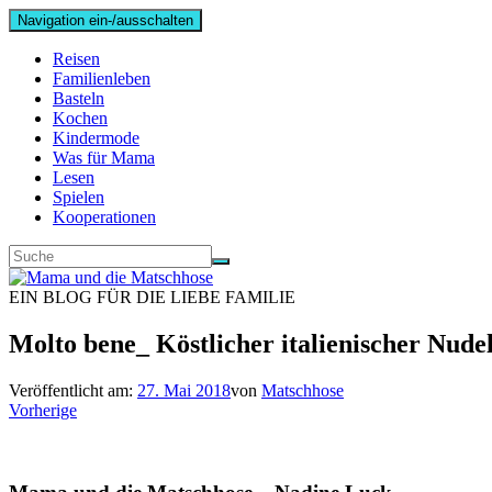
Navigation ein-/ausschalten
Reisen
Familienleben
Basteln
Kochen
Kindermode
Was für Mama
Lesen
Spielen
Kooperationen
EIN BLOG FÜR DIE LIEBE FAMILIE
Molto bene_ Köstlicher italienischer Nudels
Veröffentlicht am:
27. Mai 2018
von
Matschhose
Vorherige