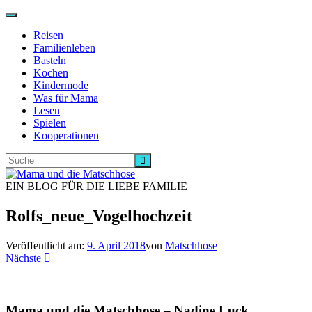
Navigation
ein-/ausschalten
Reisen
Familienleben
Basteln
Kochen
Kindermode
Was für Mama
Lesen
Spielen
Kooperationen
EIN BLOG FÜR DIE LIEBE FAMILIE
Rolfs_neue_Vogelhochzeit
Veröffentlicht am:
9. April 2018
von
Matschhose
Nächste
Mama und die Matschhose – Nadine Luck