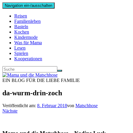
Navigation ein-/ausschalten
Reisen
Familienleben
Basteln
Kochen
Kindermode
Was für Mama
Lesen
Spielen
Kooperationen
EIN BLOG FÜR DIE LIEBE FAMILIE
da-wurm-drin-zoch
Veröffentlicht am:
8. Februar 2018
von
Matschhose
Nächste