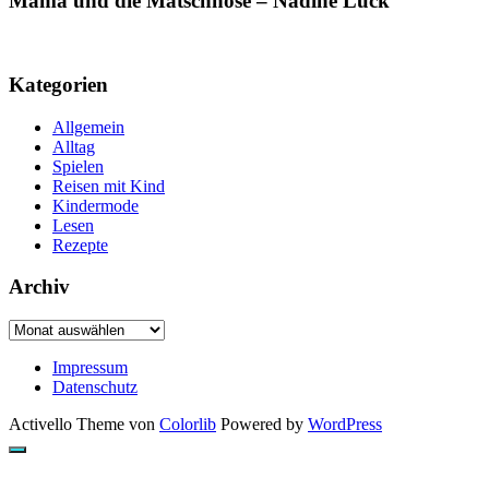
Mama und die Matschhose – Nadine Luck
Kategorien
Allgemein
Alltag
Spielen
Reisen mit Kind
Kindermode
Lesen
Rezepte
Archiv
Archiv
Impressum
Datenschutz
Activello Theme von
Colorlib
Powered by
WordPress