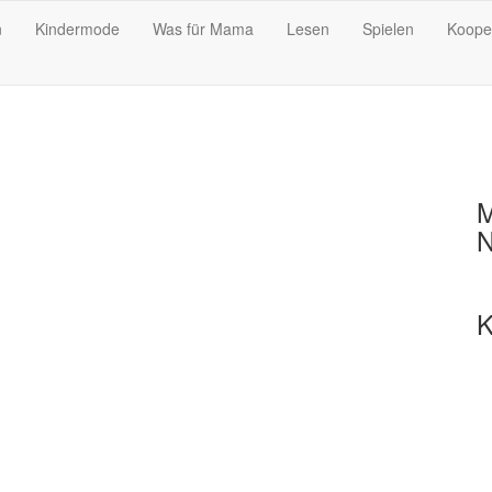
n
Kindermode
Was für Mama
Lesen
Spielen
Koope
M
N
K