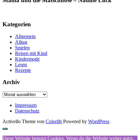
Mama und die Matschhose – Nadine Luck
Kategorien
Allgemein
Alltag
Spielen
Reisen mit Kind
Kindermode
Lesen
Rezepte
Archiv
Archiv
Impressum
Datenschutz
Activello Theme von
Colorlib
Powered by
WordPress
Diese Website benutzt Cookies. Wenn du die Website weiter nutzt,