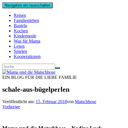
Navigation ein-/ausschalten
Reisen
Familienleben
Basteln
Kochen
Kindermode
Was für Mama
Lesen
Spielen
Kooperationen
EIN BLOG FÜR DIE LIEBE FAMILIE
schale-aus-bügelperlen
Veröffentlicht am:
15. Februar 2018
von
Matschhose
Vorherige