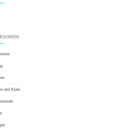
EGORIEN
emein
ag
len
en mit Kind
dermode
n
pte