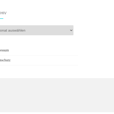
HIV
iv
ressum
nschutz