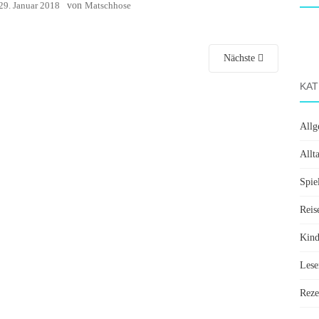
29. Januar 2018
von
Matschhose
Nächste
KAT
Allg
Allt
Spie
Reis
Kin
Lese
Reze