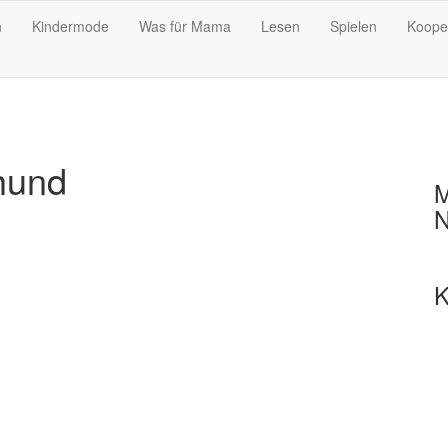
n
Kindermode
Was für Mama
Lesen
Spielen
Koope
hund
M
N
K