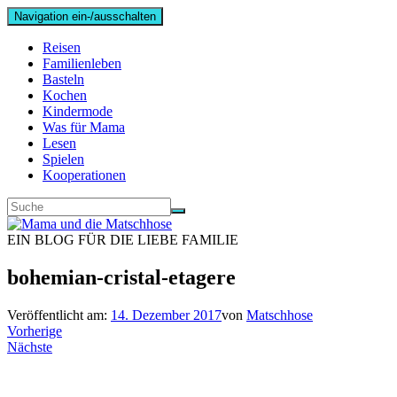
Navigation ein-/ausschalten
Reisen
Familienleben
Basteln
Kochen
Kindermode
Was für Mama
Lesen
Spielen
Kooperationen
EIN BLOG FÜR DIE LIEBE FAMILIE
bohemian-cristal-etagere
Veröffentlicht am:
14. Dezember 2017
von
Matschhose
Vorherige
Nächste