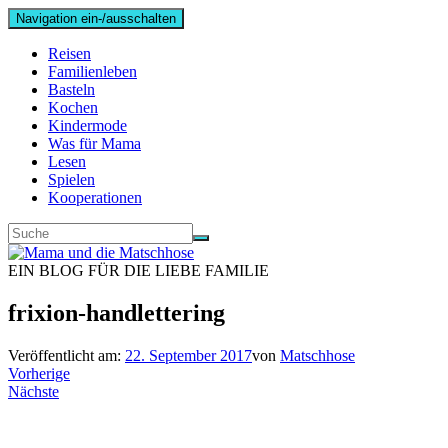
Navigation ein-/ausschalten
Reisen
Familienleben
Basteln
Kochen
Kindermode
Was für Mama
Lesen
Spielen
Kooperationen
EIN BLOG FÜR DIE LIEBE FAMILIE
frixion-handlettering
Veröffentlicht am:
22. September 2017
von
Matschhose
Vorherige
Nächste