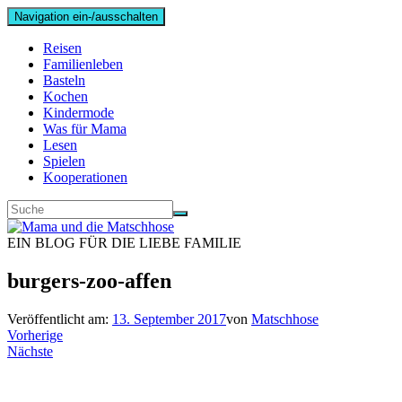
Navigation ein-/ausschalten
Reisen
Familienleben
Basteln
Kochen
Kindermode
Was für Mama
Lesen
Spielen
Kooperationen
EIN BLOG FÜR DIE LIEBE FAMILIE
burgers-zoo-affen
Veröffentlicht am:
13. September 2017
von
Matschhose
Vorherige
Nächste