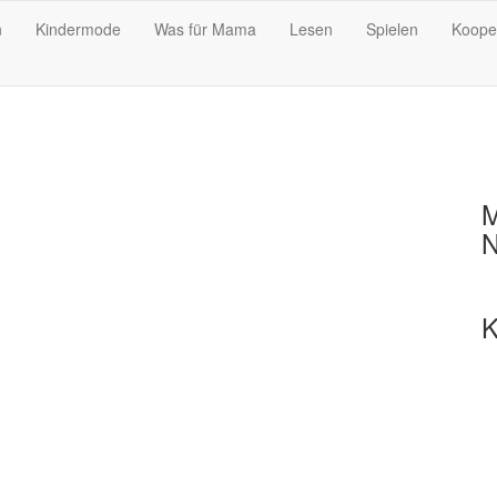
n
Kindermode
Was für Mama
Lesen
Spielen
Koope
M
N
K