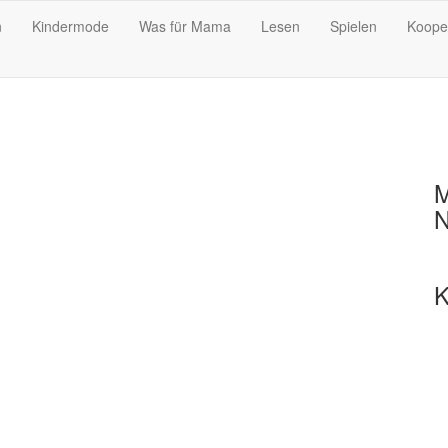
n
Kindermode
Was für Mama
Lesen
Spielen
Koope
M
N
K