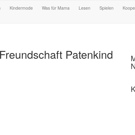
n
Kindermode
Was für Mama
Lesen
Spielen
Koope
 Freundschaft Patenkind
M
N
K